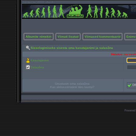
Albumite nimekiri
Viimati lisatud
Viimased kommentaarid
Enimv
Sisselogimiseks sisesta oma kasutajanimi ja salasõna
Hoiatus: su veebi
Kasutajanimi
Salasõna
Unustasin oma salasõna
O
Kas aktiveerimislink läks kaotsi?
Powered