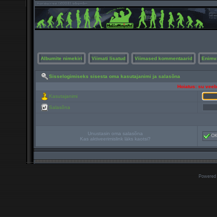
Albumite nimekiri
Viimati lisatud
Viimased kommentaarid
Enimv
Sisselogimiseks sisesta oma kasutajanimi ja salasõna
Hoiatus: su veebi
Kasutajanimi
Salasõna
Unustasin oma salasõna
O
Kas aktiveerimislink läks kaotsi?
Powered