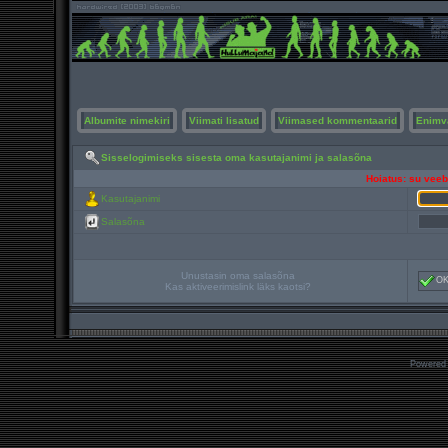
Albumite nimekiri
Viimati lisatud
Viimased kommentaarid
Enimv
Sisselogimiseks sisesta oma kasutajanimi ja salasõna
Hoiatus: su veebi
Kasutajanimi
Salasõna
Unustasin oma salasõna
O
Kas aktiveerimislink läks kaotsi?
Powered