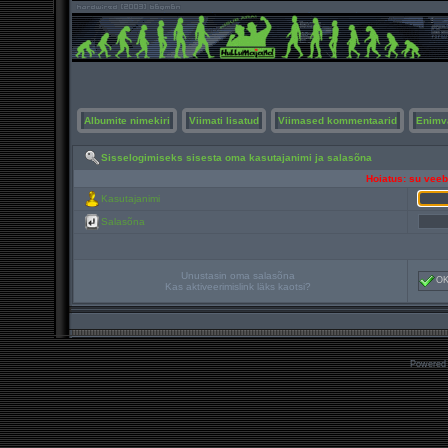
Albumite nimekiri
Viimati lisatud
Viimased kommentaarid
Enimv
Sisselogimiseks sisesta oma kasutajanimi ja salasõna
Hoiatus: su veebi
Kasutajanimi
Salasõna
Unustasin oma salasõna
O
Kas aktiveerimislink läks kaotsi?
Powered