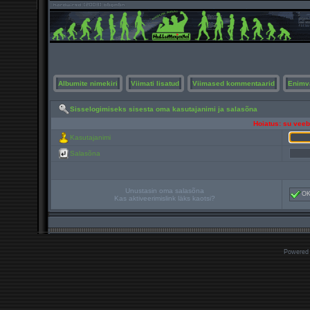
Albumite nimekiri
Viimati lisatud
Viimased kommentaarid
Enimv
Sisselogimiseks sisesta oma kasutajanimi ja salasõna
Hoiatus: su veebi
Kasutajanimi
Salasõna
Unustasin oma salasõna
O
Kas aktiveerimislink läks kaotsi?
Powered