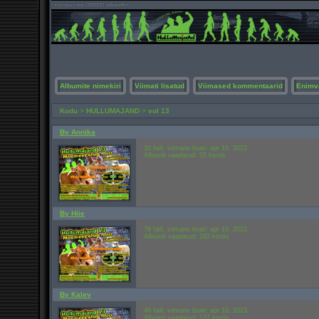
Albumite nimekiri
Viimati lisatud
Viimased kommentaarid
Enimv
Kodu
>
HULLUMAJAND
>
vol 13
By Annika
20 faili, viimane lisati: apr 10, 2023
Albumit vaadatud: 55 korda
By Hiie
76 faili, viimane lisati: apr 10, 2023
Albumit vaadatud: 182 korda
By Kalev
46 faili, viimane lisati: apr 10, 2023
Albumit vaadatud: 137 korda