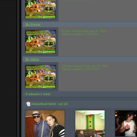
By Kreete
55 faili, viimane lisati: apr 10, 2023
Albumit vaadatud: 130 korda
By Vahur
156 faili, viimane lisati: apr 10, 2023
Albumit vaadatud: 233 korda
9 albumit 1 lehel
Juhuslikud failid - vol 13